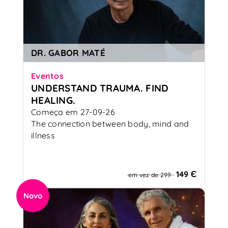
DR. GABOR MATÉ
Eventos
UNDERSTAND TRAUMA. FIND
HEALING.
Começa em 27-09-26
The connection between body, mind and
illness
149 Є
em vez de 299
Novo