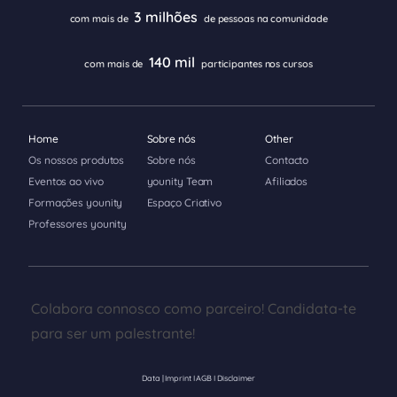
3 milhões
com mais de
de pessoas na comunidade
140 mil
com mais de
participantes nos cursos
Home
Sobre nós
Other
Os nossos produtos
Sobre nós
Contacto
Eventos ao vivo
younity Team
Afiliados
Formações younity
Espaço Criativo
Professores younity
Colabora connosco como parceiro! Candidata-te
para ser um palestrante!
Data | Imprint
I
AGB
I
Disclaimer