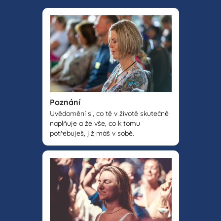
Poznání
Uvědomění si, co tě v životě skutečně
naplňuje a že vše, co k tomu
potřebuješ, již máš v sobě.