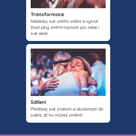
Transformace
Následuj své vnitřní volání a vytvoř
život plný vnitřní hojnosti pro sebe i
své okolí.
Sdílení
Předávej své znalosti a zkušenosti do
světa, ať ho můžeš změnit.