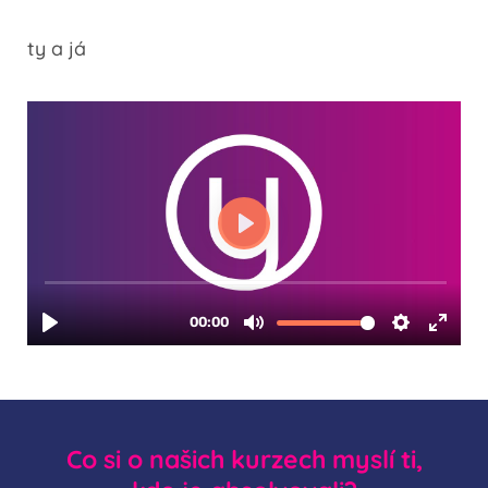
ty a já
Co si o našich kurzech myslí ti,