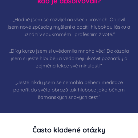
kdo je absolvovali?
„Hodně jsem se rozvíjel na všech úrovních. Objevil
jsem nové způsoby myšlení a pocítil hlubokou lásku a
uznání v soukromém i profesním životě.“
„Díky kurzu jsem si uvědomila mnoho věcí. Dokázala
jsem si ještě hlouběji a vědoměji ukotvit poznatky a
zejména lekce své minulosti.“
„Ještě nikdy jsem se nemohla během meditace
ponořit do světa obrazů tak hluboce jako během
šamanských snových cest.“
Často kladené otázky