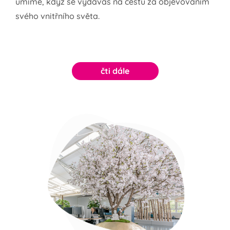
umíme, když se vydáváš na cestu za objevováním
svého vnitřního světa.
čti dále