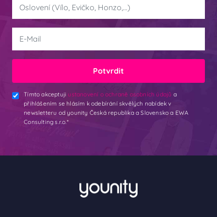
Potvrdit
Tímto akceptuji
ustanovení o ochraně osobních údajů
a
přihlášením se hlásím k odebírání skvělých nabídek v
newsletteru od younity Česká republika a Slovensko a EWA
Consulting s.r.o.*