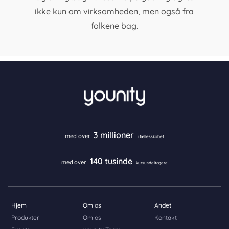
ikke kun om virksomheden, men også fra
folkene bag.
3 millioner
med over
i fællesskabet
140 tusinde
med over
kursusdeltagere
Hjem
Om os
Andet
Produkter
Om os
Kontakt