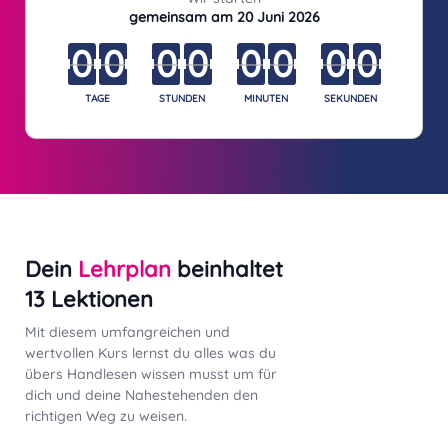
gemeinsam am 20 Juni 2026
0
0
:
0
0
:
0
0
:
0
0
0
0
0
0
0
0
0
0
TAGE
STUNDEN
MINUTEN
SEKUNDEN
Dein
Lehrplan
beinhaltet
13 Lektionen
Mit diesem umfangreichen und
wertvollen Kurs lernst du alles was du
übers Handlesen wissen musst um für
dich und deine Nahestehenden den
richtigen Weg zu weisen.