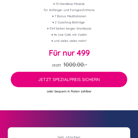
♦ 13 Handlese-Module
für Anfänger und Fortgeschrittene
♦ 7 Bonus Meditationen
♦ 2 Coaching-Beiträge
♦ 554 Seiten langes Workbook
♦ 4x Live-Calls mit Vadim
♦ und vieles vieles mehr!
Für nur 499
1000.00.-
statt
JETZT SPEZIALPREIS SICHERN
oder bequem in Raten zahlbar
Wir starten