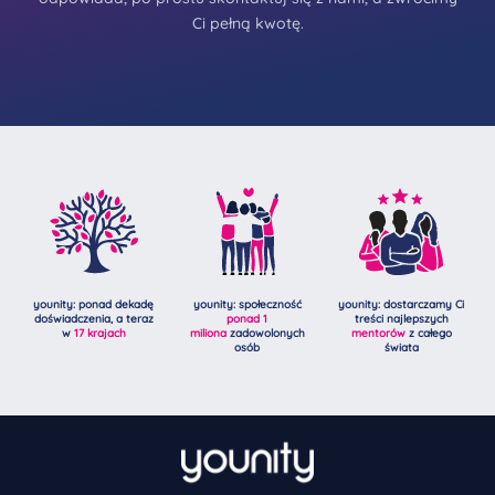
Ci pełną kwotę.
younity: ponad dekadę
younity: społeczność
younity: dostarczamy Ci
doświadczenia, a teraz
ponad 1
treści najlepszych
w
17 krajach
miliona
zadowolonych
mentorów
z całego
osób
świata