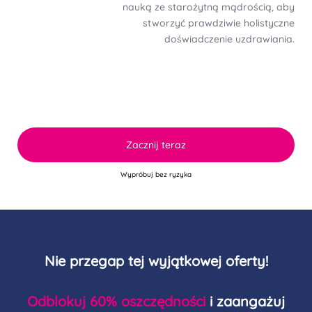
nauką ze starożytną mądrością, aby
stworzyć prawdziwie holistyczne
doświadczenie uzdrawiania.
Zacznij teraz
Wypróbuj bez ryzyka
Nie przegap tej wyjątkowej oferty!
Odblokuj
60% oszczędności
i zaangażuj