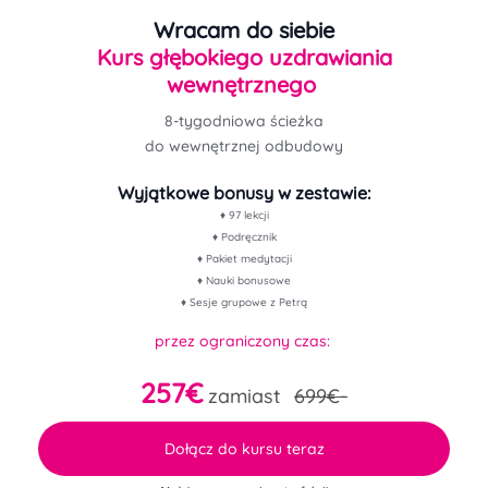
Wracam do siebie
Kurs głębokiego uzdrawiania
wewnętrznego
8-tygodniowa ścieżka
do wewnętrznej odbudowy
Wyjątkowe bonusy w zestawie:
♦ 97 lekcji
♦ Podręcznik
♦ Pakiet medytacji
♦ Nauki bonusowe
♦ Sesje grupowe z Petrą
przez ograniczony czas:
257€
zamiast
699€-
Dołącz do kursu teraz