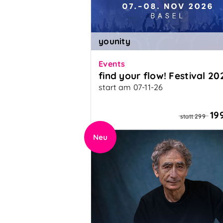
younity
Events
find your flow! Festival 20
start am 07-11-26
Das grösste spirituelle Festival
Europas
19
statt 299
Neu