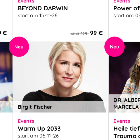
Events
Events
BEYOND DARWIN
Power of
start am 15-11-26
start am 0
Das brandneue Tagesseminar zum
Mit Atem z
neuen Buch
Transform
9 Є
99 Є
statt 299
Neu
Neu
DR. ALBE
f
Birgit Fischer
MARCELA
Events
Events
Warm Up 2033
Heile tie
Trauma d
start am 06-11-26