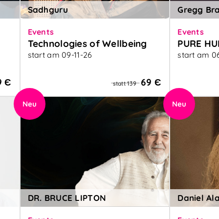
Sadhguru
Gregg Br
Events
Events
Technologies of Wellbeing
PURE H
start am 09-11-26
start am 0
Technologies of Wellbeing
Menschsein
wahre Evolu
,
9 Є
69 Є
statt 139
Neu
Neu
DR. BRUCE LIPTON
Daniel Al