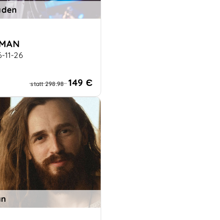
aden
UMAN
6-11-26
 als Superkraft Die
tion beginnt in dir.
149 Є
statt 298.98
an