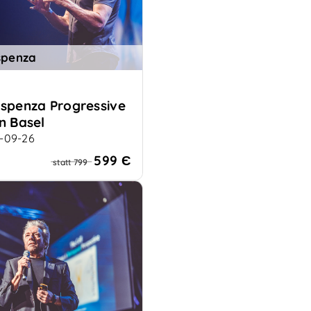
spenza
ispenza Progressive
n Basel
4-09-26
 für deine neue Zukunft
599 Є
statt 799