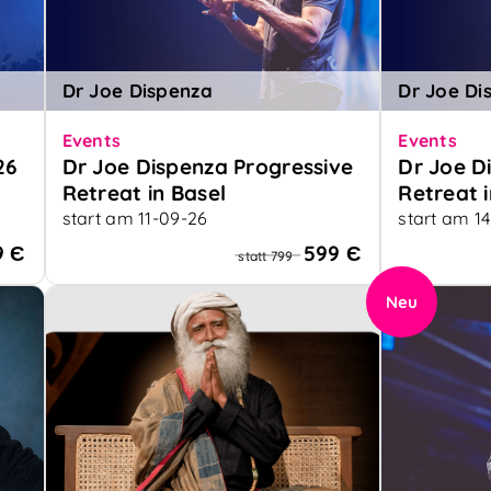
Dr Joe Dispenza
Dr Joe Di
Events
Events
26
Dr Joe Dispenza Progressive
Dr Joe D
Retreat in Basel
Retreat i
start am 11-09-26
start am 1
Ein Retreat für deine neue Zukunft
Ein Retreat
9 Є
599 Є
statt 799
Neu