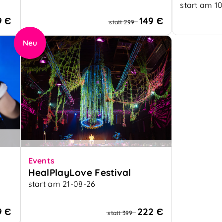
Energetische Transformation und
Riten de
start am 1
emotionale Balance
Das einzig
9 Є
149 Є
statt 299
mit dem B
schamanis
Neu
Events
HealPlayLove Festival
start am 21-08-26
9 Є
222 Є
statt 399