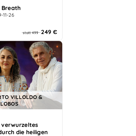
 Breath
9-11-26
u lebensverändernder
ation
249 Є
statt 499
RTO VILLOLDO &
 LOBOS
f verwurzeltes
urch die heiligen