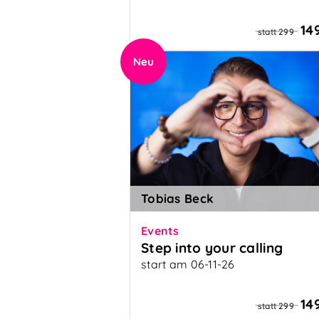
Geheimnisse lebendiger
Beziehungen
14
statt 299
Neu
Tobias Beck
Events
Step into your calling
start am 06-11-26
Für alle, die ihr wahres Ich nicht
länger verstecken wollen
14
statt 299