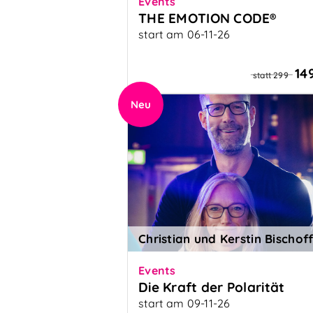
Events
THE EMOTION CODE®
start am 06-11-26
Emotionen sind der Schlüssel zu
Gesundheit
14
statt 299
Neu
Christian und Kerstin Bischof
Events
Die Kraft der Polarität
start am 09-11-26