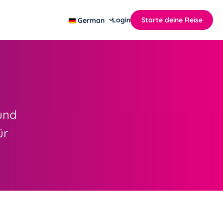
Login
Starte deine Reise
German
und
ür