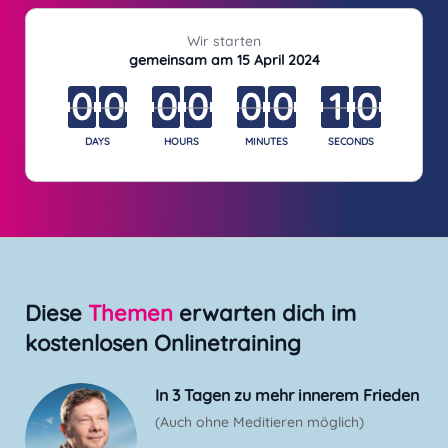
Wir starten
gemeinsam am 15 April 2024
0
0
0
0
:
0
0
0
:
0
0
0
0
:
1
0
0
0
0
0
0
0
0
1
0
DAYS
HOURS
MINUTES
SECONDS
Diese
Themen
erwarten dich im
kostenlosen Onlinetraining
In 3 Tagen zu mehr innerem Frieden
(Auch ohne Meditieren möglich)