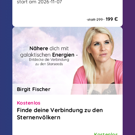
start am 2026-11-07
Das grösste spirituelle Festival Europas
199 Є
statt 299
Birgit Fischer
Kostenlos
Finde deine Verbindung zu den
Sternenvölkern
Lasse dich von den Sternenvölkern führen,
erinnere dich an deine wahre Bestimmung
Kostenlos