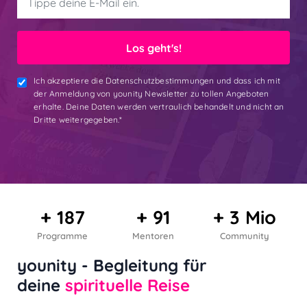
Los geht's!
Ich akzeptiere die Datenschutzbestimmungen und dass ich mit
der Anmeldung von younity Newsletter zu tollen Angeboten
erhalte. Deine Daten werden vertraulich behandelt und nicht an
Dritte weitergegeben.*
+ 187
+ 91
+ 3 Mio
Programme
Mentoren
Community
younity - Begleitung für
deine
spirituelle Reise