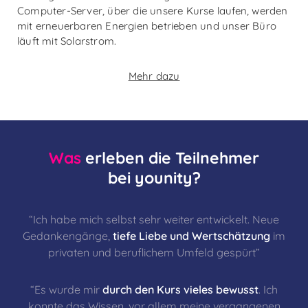
Computer-Server, über die unsere Kurse laufen, werden
mit erneuerbaren Energien betrieben und unser Büro
läuft mit Solarstrom.
Mehr dazu
Was
erleben die Teilnehmer
bei younity?
“Ich habe mich selbst sehr weiter entwickelt. Neue
Gedankengänge,
tiefe Liebe und Wertschätzung
im
privaten und beruflichem Umfeld gespürt”
“Es wurde mir
durch den Kurs vieles bewusst
. Ich
konnte das Wissen, vor allem meine vergangenen